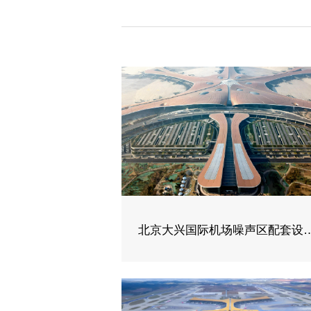
北京大兴国际机场噪声区配套设施项目