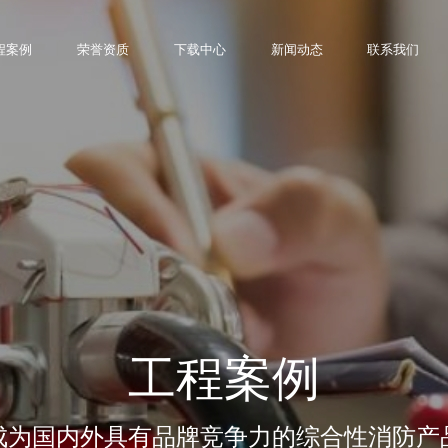
程案例
荣誉资质
下载中心
新闻动态
联系我们
工程案例
成为国内外具有品牌竞争力的综合性消防产