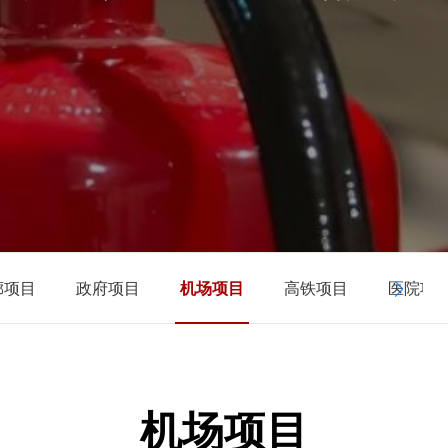
廊项目
政府项目
机场项目
高铁项目
医院项
机场项目