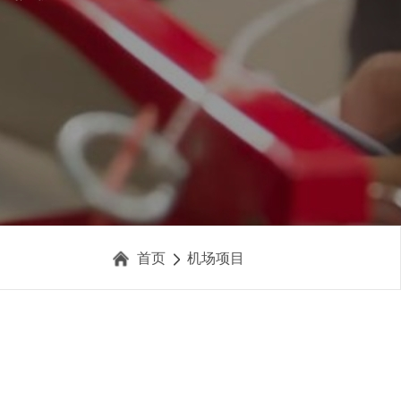
首页
机场项目
目
银行项目
国网项目
商业建筑项目
学校项