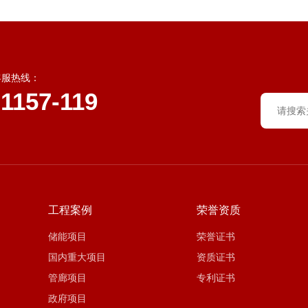
客服热线：
-1157-119
工程案例
荣誉资质
储能项目
荣誉证书
国内重大项目
资质证书
管廊项目
专利证书
政府项目