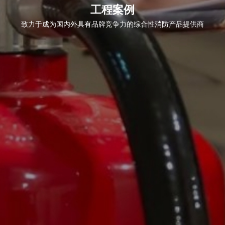
工程案例
致力于成为国内外具有品牌竞争力的综合性消防产品提供商