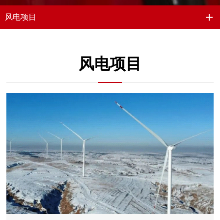
风电项目
风电项目