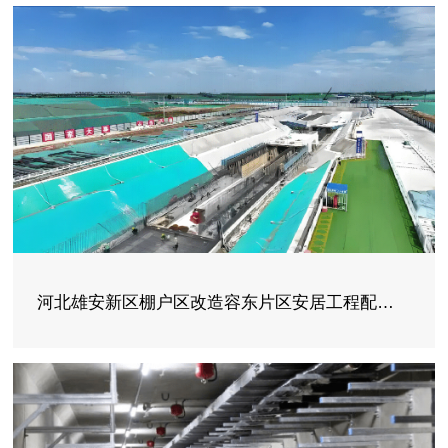
河北雄安新区棚户区改造容东片区安居工程配套管廊、新区综合管廊BC标段、启动区128管廊项目